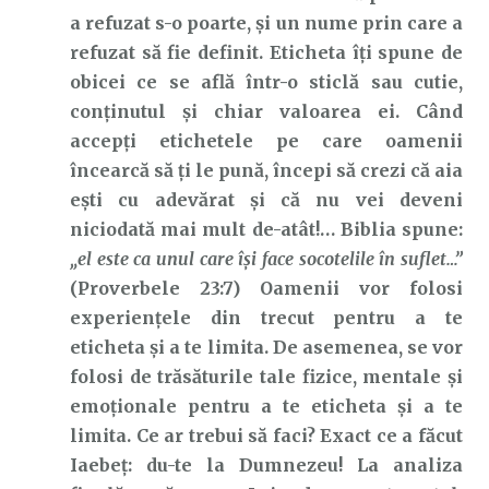
a refuzat s-o poarte, și un nume prin care a
refuzat să fie definit. Eticheta îți spune de
obicei ce se află într-o sticlă sau cutie,
conținutul și chiar valoarea ei. Când
accepți etichetele pe care oamenii
încearcă să ți le pună, începi să crezi că aia
ești cu adevărat și că nu vei deveni
niciodată mai mult de-atât!… Biblia spune:
„el este ca unul care îşi face socotelile în suflet…”
(Proverbele 23:7) Oamenii vor folosi
experiențele din trecut pentru a te
eticheta și a te limita. De asemenea, se vor
folosi de trăsăturile tale fizice, mentale și
emoționale pentru a te eticheta și a te
limita. Ce ar trebui să faci? Exact ce a făcut
Iaebeț: du-te la Dumnezeu! La analiza