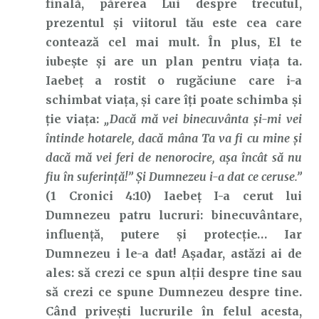
finală, părerea Lui despre trecutul,
prezentul și viitorul tău este cea care
contează cel mai mult. În plus, El te
iubește și are un plan pentru viața ta.
Iaebeț a rostit o rugăciune care i-a
schimbat viața, și care îți poate schimba și
ție viața:
„Dacă mă vei binecuvânta şi-mi vei
întinde hotarele, dacă mâna Ta va fi cu mine şi
dacă mă vei feri de nenorocire, aşa încât să nu
fiu în suferinţă!” Şi Dumnezeu i-a dat ce ceruse.”
(1 Cronici 4:10) Iaebeț I-a cerut lui
Dumnezeu patru lucruri: binecuvântare,
influență, putere și protecție… Iar
Dumnezeu i le-a dat! Așadar, astăzi ai de
ales: să crezi ce spun alții despre tine sau
să crezi ce spune Dumnezeu despre tine.
Când privești lucrurile în felul acesta,