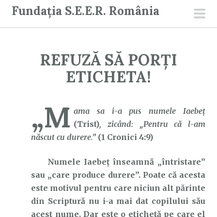
S
Fundația S.E.E.R. România
a
men
r
prin
i
REFUZĂ SĂ PORȚI
l
a
ETICHETA!
c
o
„M
n
ama sa i-a pus numele Iaebeţ
ț
(Trist)
, zicând: „Pentru că l-am
i
născut cu durere.”
(1 Cronici 4:9)
n
Numele Iaebeț înseamnă „întristare”
u
sau „care produce durere”. Poate că acesta
t
este motivul pentru care niciun alt părinte
din Scriptură nu i-a mai dat copilului său
acest nume. Dar este o etichetă pe care el