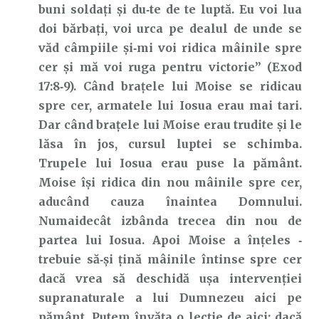
buni soldați și du‑te de te luptă. Eu voi lua
doi bărbați, voi urca pe dealul de unde se
văd câmpiile și‑mi voi ridica mâinile spre
cer și mă voi ruga pentru victorie” (Exod
17:8‑9). Când brațele lui Moise se ridicau
spre cer, armatele lui Iosua erau mai tari.
Dar când brațele lui Moise erau trudite și le
lăsa în jos, cursul luptei se schimba.
Trupele lui Iosua erau puse la pământ.
Moise își ridica din nou mâinile spre cer,
aducând cauza înaintea Domnului.
Numaidecât izbânda trecea din nou de
partea lui Iosua. Apoi Moise a înțeles ‑
trebuie să‑și țină mâinile întinse spre cer
dacă vrea să deschidă ușa intervenției
supranaturale a lui Dumnezeu aici pe
pământ. Putem învăța o lecție de aici: dacă