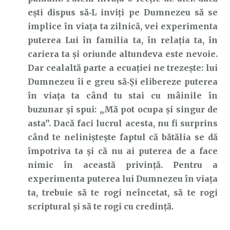
ești dispus să‑L inviți pe Dumnezeu să se
implice în viața ta zilnică, vei experimenta
puterea Lui în familia ta, în relația ta, în
cariera ta și oriunde altundeva este nevoie.
Dar cealaltă parte a ecuației ne trezește: lui
Dumnezeu îi e greu să‑Și elibereze puterea
în viața ta când tu stai cu mâinile în
buzunar și spui: „Mă pot ocupa și singur de
asta”. Dacă faci lucrul acesta, nu fi surprins
când te neliniștește faptul că bătălia se dă
împotriva ta și că nu ai puterea de a face
nimic în această privință. Pentru a
experimenta puterea lui Dumnezeu în viața
ta, trebuie să te rogi neîncetat, să te rogi
scriptural și să te rogi cu credință.