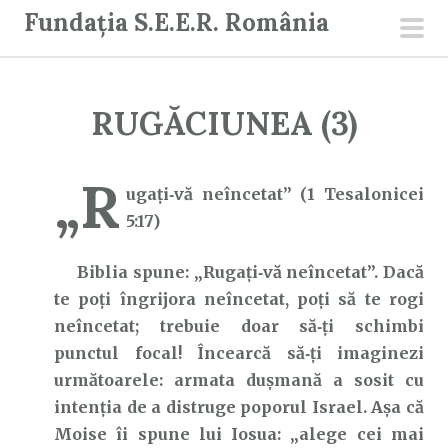
S
Fundația S.E.E.R. România
a
men
r
prin
i
RUGĂCIUNEA (3)
l
a
c
„R
ugați‑vă neîncetat” (1 Tesalonicei
o
5:17)
n
ț
Biblia spune: „Rugați‑vă neîncetat”. Dacă
i
te poți îngrijora neîncetat, poți să te rogi
n
neîncetat; trebuie doar să‑ți schimbi
u
punctul focal! Încearcă să‑ți imaginezi
t
următoarele: armata dușmană a sosit cu
intenția de a distruge poporul Israel. Așa că
Moise îi spune lui Iosua: „alege cei mai