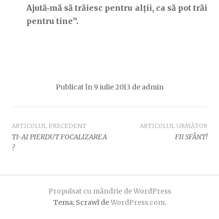
Ajută‑mă să trăiesc pentru alții, ca să pot trăi
pentru tine”.
Publicat în
9 iulie 2013
de
admin
Navigare
ARTICOLUL PRECEDENT
ARTICOLUL URMĂTOR
TI-AI PIERDUT FOCALIZAREA
FII SFÂNT!
în
?
articole
Propulsat cu mândrie de WordPress
Tema: Scrawl de
WordPress.com
.