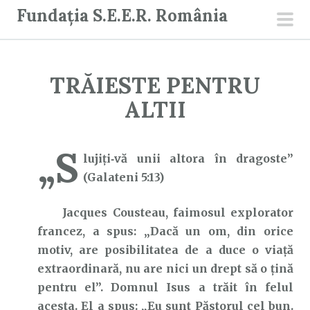
S
Fundația S.E.E.R. România
a
men
r
prin
i
TRĂIESTE PENTRU
l
a
ALTII
c
o
„S
n
lujiți‑vă unii altora în dragoste”
ț
(Galateni 5:13)
i
Jacques Cousteau, faimosul explorator
n
francez, a spus: „Dacă un om, din orice
u
motiv, are posibilitatea de a duce o viață
t
extraordinară, nu are nici un drept să o țină
pentru el”. Domnul Isus a trăit în felul
acesta. El a spus: „Eu sunt Păstorul cel bun.