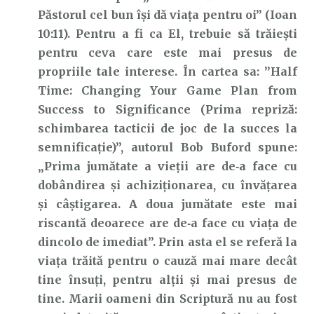
Păstorul cel bun își dă viața pentru oi” (Ioan
10:11). Pentru a fi ca El, trebuie să trăiești
pentru ceva care este mai presus de
propriile tale interese. În cartea sa: ’’Half
Time: Changing Your Game Plan from
Success to Significance (Prima repriză:
schimbarea tacticii de joc de la succes la
semnificație)’’, autorul Bob Buford spune:
„Prima jumătate a vieții are de‑a face cu
dobândirea și achiziționarea, cu învățarea
și câștigarea. A doua jumătate este mai
riscantă deoarece are de‑a face cu viața de
dincolo de imediat”. Prin asta el se referă la
viața trăită pentru o cauză mai mare decât
tine însuți, pentru alții și mai presus de
tine. Marii oameni din Scriptură nu au fost