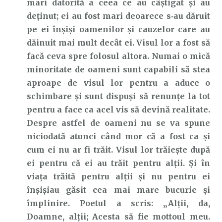
mari datorită a ceea ce au câștigat și au
deținut; ei au fost mari deoarece s‑au dăruit
pe ei înșiși oamenilor și cauzelor care au
dăinuit mai mult decât ei. Visul lor a fost să
facă ceva spre folosul altora. Numai o mică
minoritate de oameni sunt capabili să stea
aproape de visul lor pentru a aduce o
schimbare și sunt dispuși să renunțe la tot
pentru a face ca acel vis să devină realitate.
Despre astfel de oameni nu se va spune
niciodată atunci când mor că a fost ca și
cum ei nu ar fi trăit. Visul lor trăiește după
ei pentru că ei au trăit pentru alții. Și în
viața trăită pentru alții și nu pentru ei
înșișiau găsit cea mai mare bucurie și
împlinire. Poetul a scris: „Alții, da,
Doamne, alții; Acesta să fie mottoul meu.