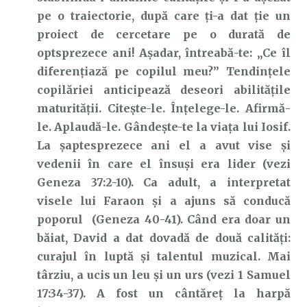
pe o traiectorie, după care ți-a dat ție un
proiect de cercetare pe o durată de
optsprezece ani! Așadar, întreabă-te: „Ce îl
diferențiază pe copilul meu?” Tendințele
copilăriei anticipează deseori abilitățile
maturității. Citește-le. Înțelege-le. Afirmă-
le. Aplaudă-le. Gândește-te la viața lui Iosif.
La șaptesprezece ani el a avut vise și
vedenii în care el însuși era lider (vezi
Geneza 37:2-10). Ca adult, a interpretat
visele lui Faraon și a ajuns să conducă
poporul (Geneza 40-41). Când era doar un
băiat, David a dat dovadă de două calități:
curajul în luptă și talentul muzical. Mai
târziu, a ucis un leu și un urs (vezi 1 Samuel
17:34-37). A fost un cântăreț la harpă