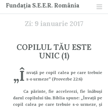
S
Fundația S.E.E.R. România
a
men
r
prin
Zi:
9 ianuarie 2017
i
l
a
c
COPILUL TĂU ESTE
o
UNIC (1)
n
ț
i
„Î
nvaţă pe copil calea pe care trebuie
n
s-o urmeze” (Proverbe 22:6)
u
t
Ca părinte, fie accelerezi, fie înăbuși
darul copilului tău. Biblia spune: „Învaţă pe
copil calea pe care trebuie s-o urmeze, şi