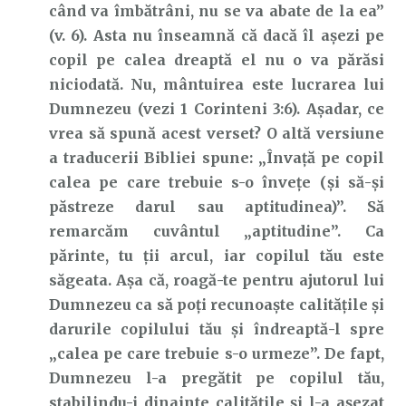
când va îmbătrâni, nu se va abate de la ea”
(v. 6). Asta nu înseamnă că dacă îl așezi pe
copil pe calea dreaptă el nu o va părăsi
niciodată. Nu, mântuirea este lucrarea lui
Dumnezeu (vezi 1 Corinteni 3:6). Așadar, ce
vrea să spună acest verset? O altă versiune
a traducerii Bibliei spune: „Învață pe copil
calea pe care trebuie s-o învețe (și să-și
păstreze darul sau aptitudinea)”. Să
remarcăm cuvântul „aptitudine”. Ca
părinte, tu ții arcul, iar copilul tău este
săgeata. Așa că, roagă-te pentru ajutorul lui
Dumnezeu ca să poți recunoaște calitățile și
darurile copilului tău și îndreaptă-l spre
„calea pe care trebuie s-o urmeze”. De fapt,
Dumnezeu l-a pregătit pe copilul tău,
stabilindu-i dinainte calitățile și l-a așezat