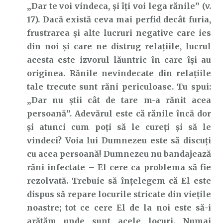
„Dar te voi vindeca, şi îţi voi lega rănile” (v.
17). Dacă există ceva mai perfid decât furia,
frustrarea și alte lucruri negative care ies
din noi și care ne distrug relațiile, lucrul
acesta este izvorul lăuntric în care își au
originea. Rănile nevindecate din relațiile
tale trecute sunt răni periculoase. Tu spui:
„Dar nu știi cât de tare m-a rănit acea
persoană”. Adevărul este că rănile încă dor
și atunci cum poți să le cureți și să le
vindeci? Voia lui Dumnezeu este să discuți
cu acea persoană! Dumnezeu nu bandajează
răni infectate – El cere ca problema să fie
rezolvată. Trebuie să înțelegem că El este
dispus să repare locurile stricate din viețile
noastre; tot ce cere El de la noi este să-i
arătăm unde sunt acele locuri. Numai