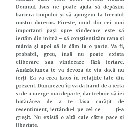
Domnul Isus ne poate ajuta să depășim
bariera timpului și să ajungem la trecutul
nostru dureros. Firește, unul din cei mai
importanți pași spre vindecare este să
iertăm din inimă – să conștientizăm rana și
mânia și apoi să le dăm la o parte. Va fi,
probabil, greu, însă nu poate exista
eliberare sau vindecare fără iertare.
Amărăciunea te va devora de viu dacă nu
ierți. Ea va crea haos în relațiile tale din
prezent. Dumnezeu îți va da harul de a ierta
și de a merge mai departe, dar trebuie să iei
hotărârea de a te lăsa curățit de
resentiment, iertându-l pe cel ce ți-a
greșit. Nu există o altă cale către pace și
libertate.