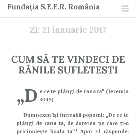
S
Fundația S.E.E.R. România
a
men
r
prin
Zi:
21 ianuarie 2017
i
l
a
c
CUM SĂ TE VINDECI DE
o
RĂNILE SUFLETESTI
n
ț
i
„D
e ce te plângi de rana ta” (Ieremia
n
30:15)
u
t
Dumnezeu își întreabă poporul: „De ce te
plângi de rana ta, de durerea pe care ţi-o
pricinuieşte boala ta”? Apoi El răspunde: