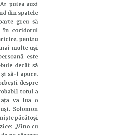
 Ar putea auzi
nd din spatele
foarte greu să
 în coridorul
ericire, pentru
mai multe uși
persoană este
buie decât să
și să-l apuce.
orbești despre
obabil totul a
iața va lua o
 uși. Solomon
 nişte păcătoşi
zice: „Vino cu