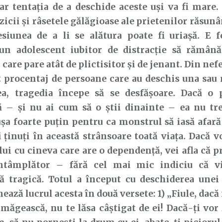
iar tentația de a deschide aceste uși va fi mare.
icii și râsetele gălăgioase ale prietenilor răsunâ
esiunea de a li se alătura poate fi uriașă. E 
un adolescent iubitor de distracție să rămână
care pare atât de plictisitor și de jenant. Din nef
 procentaj de persoane care au deschis una sau 
ea, tragedia începe să se desfășoare. Dacă o 
ă – și nu ai cum să o știi dinainte – ea nu tre
șa foarte puțin pentru ca monstrul să iasă afară 
i ținuți în această strânsoare toată viața. Dacă v
ui cu cineva care are o dependență, vei afla că pr
ntâmplător – fără cel mai mic indiciu că v
ră tragică. Totul a început cu deschiderea unei
ează lucrul acesta în două versete: 1) „Fiule, dacă
amăgească, nu te lăsa câştigat de ei! Dacă-ţi vor 