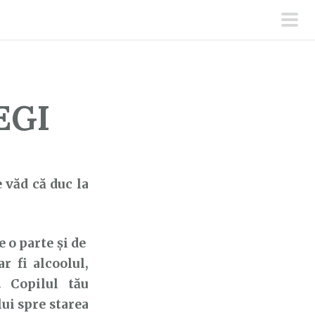
men
prin
EGI
 văd că duc la
 o parte și de
r fi alcoolul,
. Copilul tău
lui spre starea