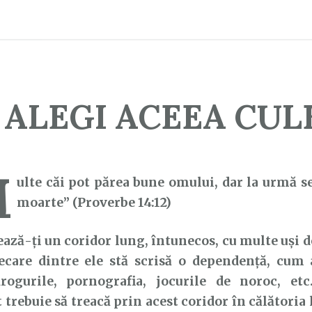
 ALEGI ACEEA CUL
M
ulte căi pot părea bune omului, dar la urmă se
moarte” (Proverbe 14:12)
-ți un coridor lung, întunecos, cu multe uși de
iecare dintre ele stă scrisă o dependență, cum a
drogurile, pornografia, jocurile de noroc, etc
 trebuie să treacă prin acest coridor în călătoria 