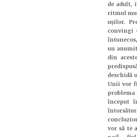
de adult, 
ritmul muz
ușilor. Pr
convingi 
întunecos, 
un anumit
din acest
predispus
deschidă u
Unii vor f
problema l
început î
întorsătu
concluzion
vor să te 