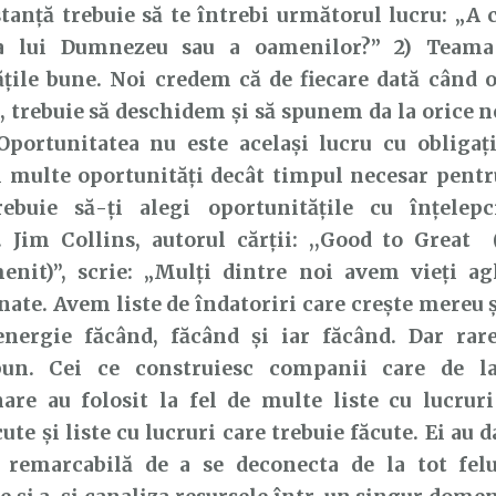
tanță trebuie să te întrebi următorul lucru: „A 
 a lui Dumnezeu sau a oamenilor?” 2) Teama
țile bune. Noi credem că de fiecare dată când 
ă, trebuie să deschidem și să spunem da la orice n
 Oportunitatea nu este același lucru cu obligaț
 multe oportunități decât timpul necesar pentru
ebuie să-ți alegi oportunitățile cu înțelep
. Jim Collins, autorul cărții: ,,Good to Great 
nit)’’, scrie: „Mulți dintre noi avem vieți ag
nate. Avem liste de îndatoriri care crește mereu 
nergie făcând, făcând și iar făcând. Dar rar
bun. Cei ce construiesc companii care de l
nare au folosit la fel de multe liste cu lucrur
ute și liste cu lucruri care trebuie făcute. Ei au 
ă remarcabilă de a se deconecta de la tot fel