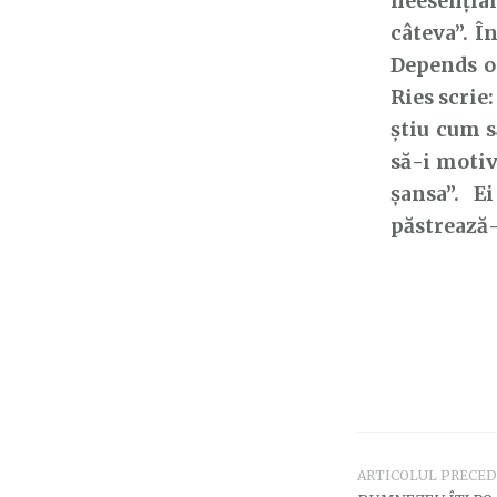
neesențial
câteva”. Î
Depends on
Ries scrie
știu cum s
să-i motiv
șansa”. E
păstrează-
ARTICOLUL PRECE
Navigar