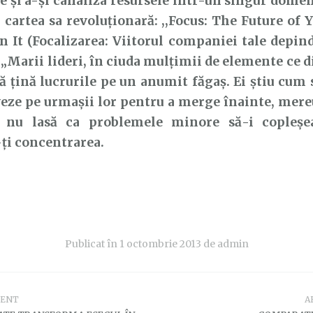
e și a-și canaliza resursele într-un singur domen
n cartea sa revoluționară: ,,Focus: The Future o
 It (Focalizarea: Viitorul companiei tale depinde 
: „Marii lideri, în ciuda mulțimii de elemente ce d
ă țină lucrurile pe un anumit făgaș. Ei știu cum s
eze pe urmașii lor pentru a merge înainte, mer
i nu lasă ca problemele minore să-i copleșea
ți concentrarea.
Publicat în
1 octombrie 2013
de
admin
DENT
A
e