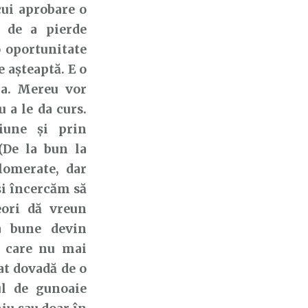
cui aprobare o
 de a pierde
o oportunitate
e așteaptă. E o
ia. Mereu vor
 a le da curs.
ciune și prin
(De la bun la
lomerate, dar
și încercăm să
eori dă vreun
a bune devin
i care nu mai
dat dovadă de o
ul de gunoaie