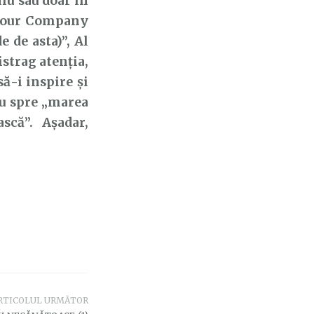
iu sau doar în
f Your Company
de asta)’’, Al
istrag atenția,
ă-i inspire și
eu spre „marea
scă”. Așadar,
RTICOLUL URMĂTOR