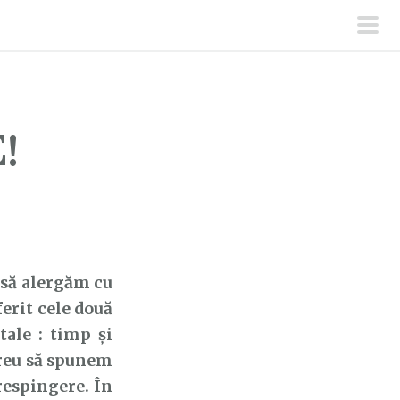
men
prin
!
 să alergăm cu
ferit cele două
tale : timp și
 greu să spunem
respingere. În