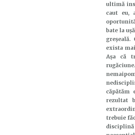
ultimă ins
caut eu,
oportunită
bate la uș
greșeală.
exista mai
Așa că tr
rugăciune
nemaipome
nediscipli
căpătăm e
rezultat 
extraordi
trebuie făc
disciplin