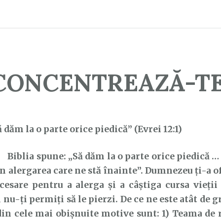
CONCENTREAZĂ-TE
ă dăm la o parte orice piedică” (Evrei 12:1)
Biblia spune: „Să dăm la o parte orice piedică …
în alergarea care ne stă înainte”. Dumnezeu ți-a o
cesare pentru a alerga și a câștiga cursa vieţii 
i nu-ți permiți să le pierzi. De ce ne este atât de
in cele mai obișnuite motive sunt: 1) Teama de 