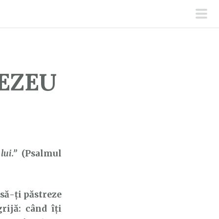
men
prin
EZEU
lui.”
(Psalmul
să-ți păstreze
ijă: când îți