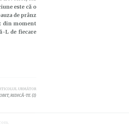
iune este că o
 pauza de prânz
e: din moment
ă-L de fiecare
RTICOLUL URMĂTOR
BIT, RIDICĂ-TE (1)
.com
.