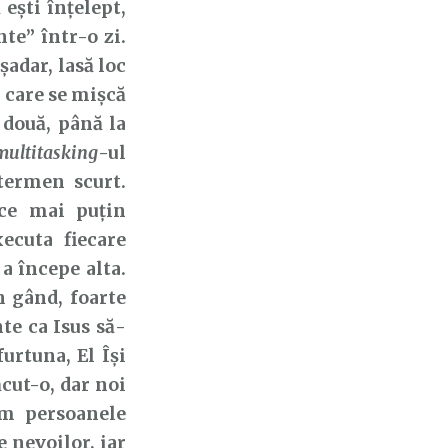
ești înțelept,
e” într-o zi.
șadar, lasă loc
i care se mișcă
 două, până la
multitasking
-ul
termen scurt.
ace mai puțin
ecuta fiecare
a începe alta.
n gând, foarte
te ca Isus să-
urtuna, El Își
cut-o, dar noi
em persoanele
 nevoilor, iar