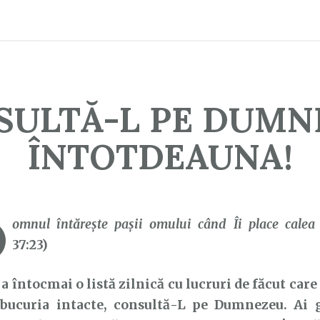
SULTĂ-L PE DUMN
ÎNTOTDEAUNA!
D
omnul întăreşte paşii omului când Îi place calea 
37:23)
întocmai o listă zilnică cu lucruri de făcut care 
 bucuria intacte, consultă-L pe Dumnezeu. Ai gr