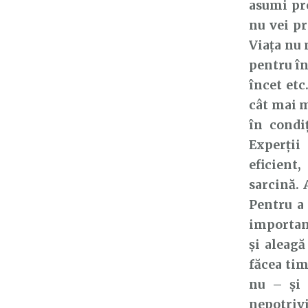
asumi pre
nu vei p
Viața nu 
pentru în
încet etc
cât mai m
în condi
Experții
eficient
sarcină. 
Pentru a 
important
și aleagă
făcea tim
nu – și 
nepotrivi