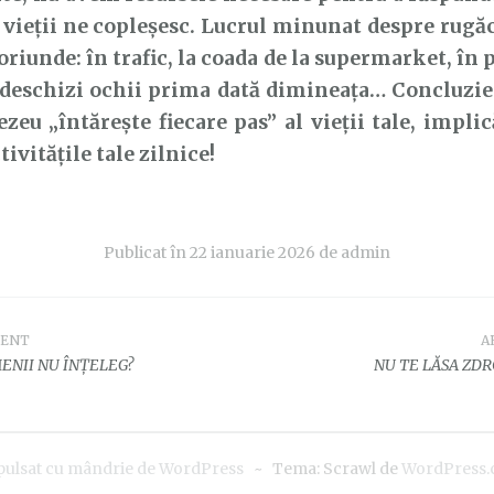
 vieții ne copleșesc. Lucrul minunat despre rugăc
 oriunde: în trafic, la coada de la supermarket, în
 deschizi ochii prima dată dimineața… Concluzi
eu „întărește fiecare pas” al vieții tale, implic
tivitățile tale zilnice!
Publicat în
22 ianuarie 2026
de
admin
DENT
A
e
ENII NU ÎNȚELEG?
NU TE LĂSA ZDRO
pulsat cu mândrie de WordPress
~
Tema: Scrawl de
WordPress