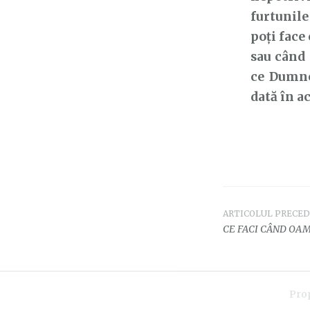
furtunile
poți face
sau când
ce Dumnez
dată în ac
ARTICOLUL PRECE
Navigar
CE FACI CÂND OAM
în
articole
Pro