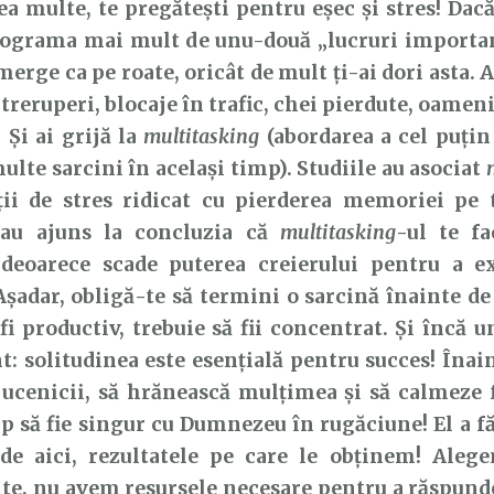
a multe, te pregătești pentru eșec și stres! Dacă 
rograma mai mult de unu-două „lucruri important
merge ca pe roate, oricât de mult ți-ai dori asta. A
treruperi, blocaje în trafic, chei pierdute, oamen
. Și ai grijă la
multitasking
(abordarea a cel puțin
ulte sarcini în același timp). Studiile au asociat
ții de stres ridicat cu pierderea memoriei pe 
 au ajuns la concluzia că
multitasking
-ul te f
, deoarece scade puterea creierului pentru a ex
Așadar, obligă-te să termini o sarcină înainte de 
fi productiv, trebuie să fii concentrat. Și încă u
: solitudinea este esențială pentru succes! Înain
 ucenicii, să hrănească mulțimea și să calmeze f
p să fie singur cu Dumnezeu în rugăciune! El a fă
de aici, rezultatele pe care le obținem! Aleg
te, nu avem resursele necesare pentru a răspunde