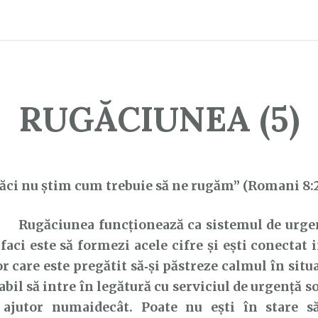
RUGĂCIUNEA (5)
ăci nu știm cum trebuie să ne rugăm” (Romani 8:
Rugăciunea funcționează ca sistemul de urgenț
 faci este să formezi acele cifre și ești conectat
r care este pregătit să‑și păstreze calmul în situ
abil să intre în legătură cu serviciul de urgență s
 ajutor numaidecât. Poate nu ești în stare s