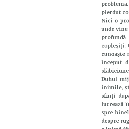
problema. 
pierdut con
Nici o pro
unde vine 
profundă 
copleșiți
cunoaște n
început d
slăbiciun
Duhul mij
inimile, ș
sfinți du
lucrează 
spre binel
despre rug