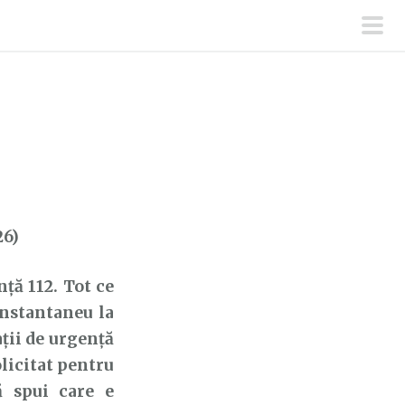
men
prin
26)
ă 112. Tot ce
 instantaneu la
ații de urgență
olicitat pentru
ă spui care e