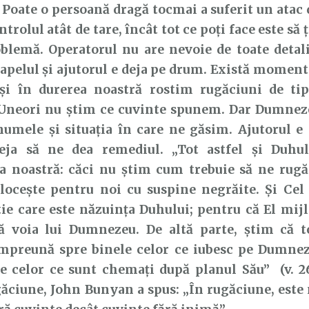
Poate o persoană dragă tocmai a suferit un atac de
trolul atât de tare, încât tot ce poți face este să ț
blemă. Operatorul nu are nevoie de toate detalii
apelul și ajutorul e deja pe drum. Există moment
și în durerea noastră rostim rugăciuni de ti
. Uneori nu știm ce cuvinte spunem. Dar Dumneze
umele și situația în care ne găsim. Ajutorul e
eja să ne dea remediul. „Tot astfel și Duhu
ea noastră: căci nu știm cum trebuie să ne rugă
locește pentru noi cu suspine negrăite. Și Cel 
tie care este năzuința Duhului; pentru că El mij
pă voia lui Dumnezeu. De altă parte, știm că to
împreună spre binele celor ce iubesc pe Dumnez
e celor ce sunt chemați după planul Său” (v. 2
ăciune, John Bunyan a spus: „În rugăciune, este 