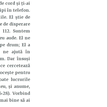
 cord și ți‑ai
ipi în telefon.
le. El știe de
e de disperare
p 112. Suntem
u aude. El ne
 pe drum; El a
l ne ajută în
m. Dar însuși
ce cercetează
locește pentru
ate lucrurile
eu, și anume,
6‑28). Vorbind
mai bine să ai